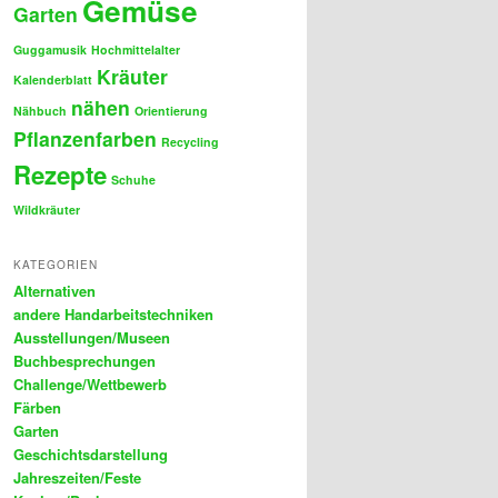
Gemüse
Garten
Guggamusik
Hochmittelalter
Kräuter
Kalenderblatt
nähen
Nähbuch
Orientierung
Pflanzenfarben
Recycling
Rezepte
Schuhe
Wildkräuter
KATEGORIEN
Alternativen
andere Handarbeitstechniken
Ausstellungen/Museen
Buchbesprechungen
Challenge/Wettbewerb
Färben
Garten
Geschichtsdarstellung
Jahreszeiten/Feste