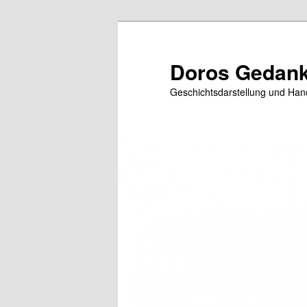
Zum
Zum
primären
sekundären
Inhalt
Inhalt
Doros Gedank
springen
springen
Geschichtsdarstellung und Han