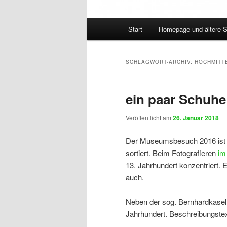
Hauptmenü
Start
Homepage und ältere 
SCHLAGWORT-ARCHIV:
HOCHMITT
ein paar Schuhe
Veröffentlicht am
26. Januar 2018
Der Museumsbesuch 2016 ist j
sortiert. Beim Fotografieren
i
13. Jahrhundert konzentriert. 
auch.
Neben der sog. Bernhardkasel 
Jahrhundert. Beschreibungstex