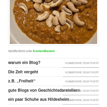
Veröffentlicht unter
Kochen/Backen
warum ein Blog?
FÜR
KOMMENTARE DEAKTIVIERT
WARU
Die Zeit vergeht
FÜR
KOMMENTARE DEAKTIVIERT
EIN
DIE
z.B. „Freiheit“
FÜR
KOMMENTARE DEAKTIVIERT
BLOG?
ZEIT
Z.B.
gute Blogs von Geschichtsdarstellern
FÜR
KOMMENTARE DEAKTIVIERT
VERGE
„FREIH
GUTE
ein paar Schuhe aus Hildesheim
FÜR
KOMMENTARE DEAKTIVIERT
BLOG
EIN