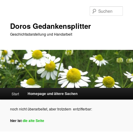
Zum
primären
Such
Inhalt
springen
Doros Gedankensplitter
Geschichtsdarstellung und Handarbeit
Hauptmenü
Homepage und ältere Sachen
Start
noch nicht überarbeitet, aber trotzdem entzifferbar:
hier ist
die alte Seite