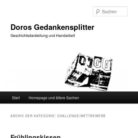
Zum
Zum
primären
sekundären
Such
Inhalt
Inhalt
springen
springen
Doros Gedankensplitter
Geschichtsdarstellung und Handarbeit
Hauptmenü
Start
Homepage und ältere Sachen
ARCHIV DER KATEGORIE:
CHALLENGE/WETTBEWERB
Frühlingskissen