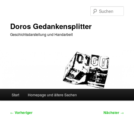
Zum
primären
Such
Inhalt
springen
Doros Gedankensplitter
Geschichtsdarstellung und Handarbeit
Hauptmenü
Start
Homepage und ältere Sachen
Beitragsnavigation
←
Vorheriger
Nächster
→