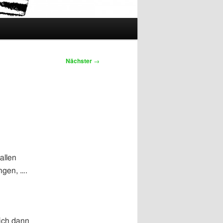
Nächster
→
allen
ngen, ….
mich dann