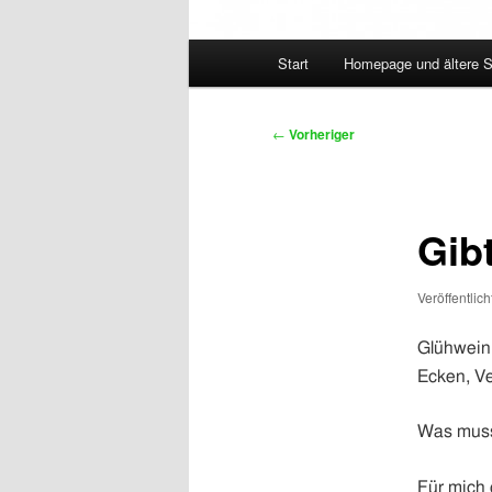
Hauptmenü
Start
Homepage und ältere 
Beitragsnavigation
←
Vorheriger
Gib
Veröffentlic
Glühwein,
Ecken, V
Was muss 
Für mich 