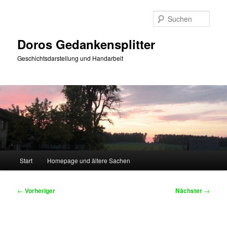
Zum
primären
Such
Inhalt
springen
Doros Gedankensplitter
Geschichtsdarstellung und Handarbeit
Hauptmenü
Start
Homepage und ältere Sachen
Beitragsnavigation
←
Vorheriger
Nächster
→