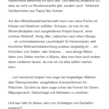
Rosencreme bekomme ich auch dort. Und diesmal entdeckte ich,
dass es nicht nur Bourbonevanille gibt, sondern auch Tahitensis
Vanilleschoten aus Papua Neu Guinea.
Auf dem Mittelalterweihnachtsmarkt kann man seine Küche mit
Kräuter und Gewürzen auffüllen. Schauen, ob man für die
Winternähobjekte noch ausgefallenen Knöpfe braucht, einen
schönen Wollstoff, Honig, Met, Lebkuchen nach altem Rezept,
… ein schmiedeeisernes Leuchtobjekt für Kerzen(reste), weil
künstliche Weihnachtsbeleuchtung sowieso langweilig ist … ein
Schmöker zum Selbst- oder Vorlesen … eine witzige Mütze …
Ideen zum Selber machen in Masse, aber man kann auch andere
daran verdienen lassen, da man eh nie alles selbst machen
kann.
… und manchmal stolpert man sogar bei langweiligen Märkten
über Überraschendes: ausgefallene Ausstechformen für
Plätzchen. Da lohnt es dann sogar schon die Formen für Ostern,
Walpurgisnacht, Geburtstage und Helloween zu erstehen.
Und was habt ihr dieses Jahr zum Schwelgen und Genießen
entdeckt?