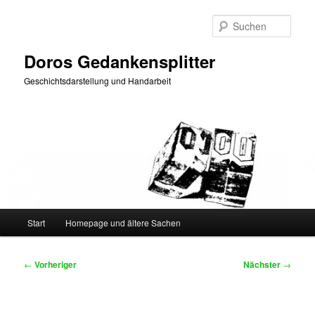
Zum
primären
Such
Inhalt
springen
Doros Gedankensplitter
Geschichtsdarstellung und Handarbeit
Hauptmenü
Start
Homepage und ältere Sachen
Beitragsnavigation
←
Vorheriger
Nächster
→