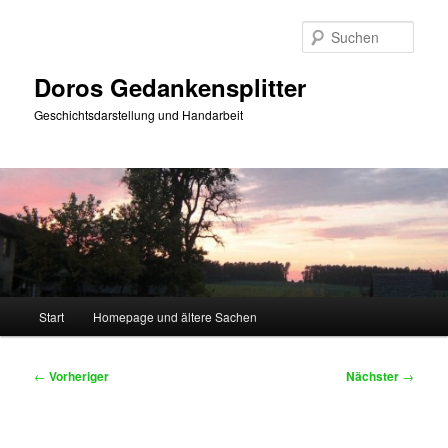
Zum
primären
Such
Inhalt
springen
Doros Gedankensplitter
Geschichtsdarstellung und Handarbeit
Hauptmenü
Start
Homepage und ältere Sachen
Beitragsnavigation
←
Vorheriger
Nächster
→