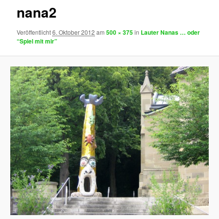
nana2
Veröffentlicht
6. Oktober 2012
am
500 × 375
in
Lauter Nanas … oder
“Spiel mit mir”